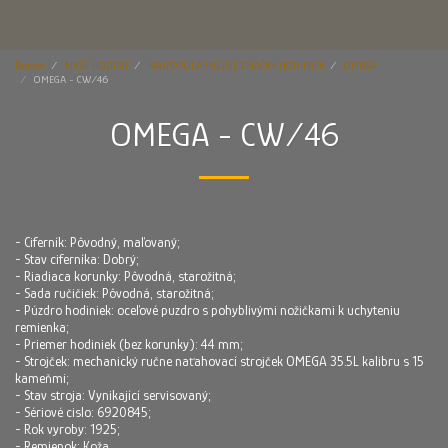
Domov
NAŠE HODINY
NAJPOPULÁRNEJŠIE ZNAČKY HODINIEK
OMEGA
OMEGA - CW/46
OMEGA - CW/46
- Ciferník: Pôvodný, maľovaný;
- Stav ciferníka: Dobrý;
- Riadiaca korunky: Pôvodná, starožitná;
- Sada ručičiek: Pôvodná, starožitná;
- Púzdro hodiniek: oceľové puzdro s pohyblivými nožičkami k uchyteniu
remienka;
- Priemer hodiniek (bez korunky): 44 mm;
- Strojček: mechanický ručne naťahovací strojček OMEGA 35.5L kalibru s 15
kameňmi;
- Stav stroja: Vynikající servisovaný;
- Sériové cislo: 6920845;
- Rok vyroby: 1925;
- Remienok: Koža