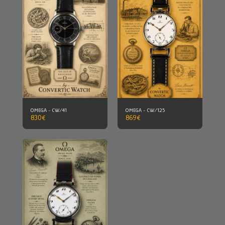
OMEGA - CW/41
OMEGA - CW/125
830
€
869
€