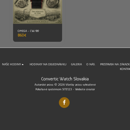
OMEGA - CW/89
860
€
NAŠE HODINY
HODINKY NA OBJEDNÁVKU
GALERIA
O NÁS.
PRESTAVBA NA ZÁKAZ
KONTA
Convertic Watch Slovakia
Autorské práva © 2026 Všetky práva vyhradené
Poháňané systémom
SITE123
-
Website creator